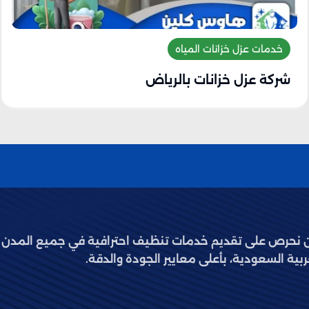
لجدران.
خدمات عزل خزانات المياه
مان عدم تسرب أي مواد ضارة إلى البيئة أو
شركة عزل خزانات بالرياض
صالحة للاستخدام.
ة.
نحرص على تقديم خدمات تنظيف احترافية في جميع المدن
ية السعودية، بأعلى معايير الجودة والدقة.
ث والتسربات التي قد تؤثر على جودتها وصحتها.