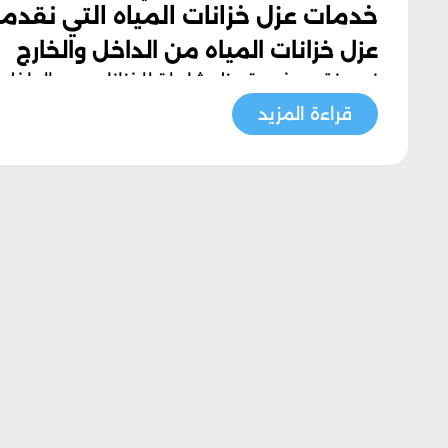
خدمات عزل خزانات المياه التي نقدمه
عزل خزانات المياه من الداخل والخارج
نحن نقدم خدمة عزل شاملة للخزانات من الداخل و
والبولي يوريثين، والتي تحمي الخزان من التسربات
قراءة المزيد
عزل خزانات المياه ضد الرطوبة
نقدم لكِ حلول عزل فعّالة للحد من تأثير الرطوب
عليها صالحة للاستخدام لفترات طويلة.
عزل خزانات المياه ضد الحرارة
نستخدم تقنيات عزل متقدمة لضمان أن المياه داخ
كانت مياه باردة أو دافئة.
عزل خزانات المياه ضد التسربات
نحن نعمل على منع التسربات التي قد تؤثر على س
متطورة تمنع دخول الملوثات إلى الخزان.
عزل خزانات المياه من الأسطح الخارجية
نقوم بعزل الأسطح الخارجية للخزان لحمايتها من ا