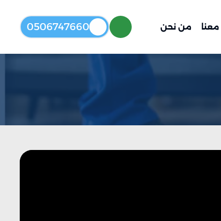
0506747660
معنا
من نحن