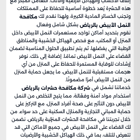
إتلاف الأخشاب والهياكل الأرضية والأثاث. التعامل المبكر مع
هذه الحشرة يُعد خطوة أساسية للحفاظ على الممتلكات
وتجنب الخسائر المادية الكبيرة، ولهذا نقدم لك
مكافحة
بشكل شامل وفعال.
النمل الأبيض بالرياض
نقوم بتحديد أماكن تواجد مستعمرات النمل الأبيض داخل
المنزل أو المكتب، مع فحص الهياكل الخشبية والمناطق
الرطبة التي يفضلها، ثم يتم تطبيق الحلول المناسبة لضمان
القضاء على النمل الأبيض تمامًا. إضافة إلى ذلك، نوفر
إرشادات للوقاية المستمرة للحفاظ على المنزل من أي
هجمات مستقبلية للنمل الأبيض، ما يجعل حماية المنزل
من النمل الأبيض أمرًا مضمونًا.
خدماتنا تشمل في
شركة مكافحة حشرات بالرياض
استخدام مواد آمنة وفعّالة، مما يتيح التخلص من النمل
الأبيض دون التأثير على صحة أفراد المنزل، مع التركيز على
حماية المباني التجارية والمنازل السكنية على حد سواء. من
خلال تجربتنا في مكافحة الحشرات المنزلية بالرياض، نضمن
لك القضاء على النمل الأبيض في جميع الأماكن التي قد
تتعرض للتلف، بما في ذلك الهياكل الخشبية والأرضيات