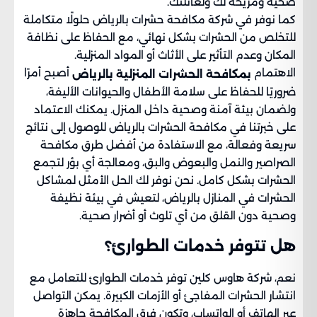
صحية ومريحة لك ولعائلتك.
كما نوفر في شركة مكافحة حشرات بالرياض حلولًا متكاملة
للتخلص من الحشرات بشكل نهائي، مع الحفاظ على نظافة
المكان وعدم التأثير على الأثاث أو المواد المنزلية.
الاهتمام
أصبح أمرًا
بمكافحة الحشرات المنزلية بالرياض
ضروريًا للحفاظ على سلامة الأطفال والحيوانات الأليفة،
ولضمان بيئة آمنة وصحية داخل المنزل. يمكنك الاعتماد
على خبرتنا في مكافحة الحشرات بالرياض للوصول إلى نتائج
سريعة وفعالة، مع الاستفادة من أفضل طرق مكافحة
الصراصير والنمل والبعوض والبق، ومعالجة أي بؤر لتجمع
الحشرات بشكل كامل. نحن نوفر لك الحل الأمثل لمشاكل
الحشرات في المنازل بالرياض، لتعيش في بيئة نظيفة
وصحية دون القلق من أي تلوث أو أضرار صحية.
هل تتوفر خدمات الطوارئ؟
نعم، شركة هاوس كلين توفر خدمات الطوارئ للتعامل مع
انتشار الحشرات المفاجئ أو الأزمات الكبيرة. يمكن التواصل
عبر الهاتف أو الواتساب، وتكون فرق المكافحة جاهزة