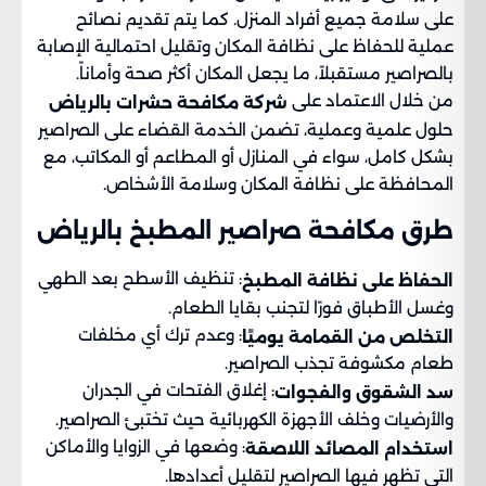
على سلامة جميع أفراد المنزل. كما يتم تقديم نصائح
عملية للحفاظ على نظافة المكان وتقليل احتمالية الإصابة
بالصراصير مستقبلاً، ما يجعل المكان أكثر صحة وأماناً.
من خلال الاعتماد على
شركة مكافحة حشرات بالرياض
حلول علمية وعملية، تضمن الخدمة القضاء على الصراصير
بشكل كامل، سواء في المنازل أو المطاعم أو المكاتب، مع
المحافظة على نظافة المكان وسلامة الأشخاص.
طرق مكافحة صراصير المطبخ بالرياض
: تنظيف الأسطح بعد الطهي
الحفاظ على نظافة المطبخ
وغسل الأطباق فورًا لتجنب بقايا الطعام.
: وعدم ترك أي مخلفات
التخلص من القمامة يوميًا
طعام مكشوفة تجذب الصراصير.
: إغلاق الفتحات في الجدران
سد الشقوق والفجوات
والأرضيات وخلف الأجهزة الكهربائية حيث تختبئ الصراصير.
: وضعها في الزوايا والأماكن
استخدام المصائد اللاصقة
التي تظهر فيها الصراصير لتقليل أعدادها.