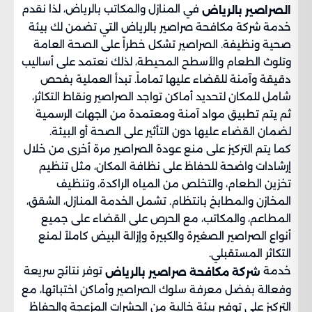
في المنازل والمكاتب بالرياض، لذا نقدم
الصراصير بالرياض
خدمة شركة مكافحة صراصير بالرياض التي تضمن لك بيئة
صحية ونظيفة. الصراصير تشكل خطراً على الصحة العامة
وتلوث الطعام والأسطح المحيطة، لذلك نعتمد على أساليب
دقيقة وآمنة للقضاء عليها تماماً. تبدأ العملية بفحص
شامل للمكان لتحديد أماكن تواجد الصراصير ونقاط التكاثر،
ثم يتم تطبيق مواد آمنة ومعتمدة من الجهات الرسمية
لضمان القضاء عليها دون التأثير على الصحة أو البيئة.
كما يتم التركيز على منع عودة الصراصير مرة أخرى من خلال
إرشادات واضحة للحفاظ على نظافة المكان، مثل تنظيم
تخزين الطعام، والتخلص من المياه الراكدة، وتنظيف
المخازن والمطابخ بانتظام. تشمل الخدمة المنازل، الشقق،
المطاعم، والمكاتب، مع الحرص على القضاء على جميع
أنواع الصراصير الصغيرة والكبيرة وإزالة البيض كاملاً لمنع
التكاثر المستقبلي.
خدمة
توفر نتائج سريعة
شركة مكافحة صراصير بالرياض
وفعالة بفضل معرفة سلوك الصراصير وأماكن اختبائها، مع
التركيز على توفير بيئة خالية من الحشرات المزعجة والحفاظ