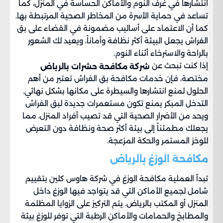
انتشارها في غرف النوم والأماكن الحساسة في المنزل، كما
تساعد في حماية الأسرة من المخاطر الصحية المرتبطة بها.
كما أن الاعتماد على أساليب مضمونة في القضاء على بق
الفراش يجعل البيئة أكثر نظافة وأماناً، ويعيد لك الشعور
بالراحة والاسترخاء أثناء النوم.
إذا كنت تبحث عن
شركة مكافحة حشرات بالرياض
مختصة، فإن خدمات مكافحة بق الفراش تعتبر من أهم
الحلول لمنع انتشارها والسيطرة على مكانها بشكل نهائي.
التدخل المبكر يمنع تكون مستعمرات جديدة لبق الفراش
ويحد من الأضرار الصحية التي قد تصيب أفراد المنزل، مما
يجعلك مطمئناً إلى بيئة أكثر صحة ونظافة دون التعرض
للوخز المستمر والحكة المزعجة.
مكافحة الوزغ بالرياض
تبدأ العملية مكافحة الوزغ في شركة هاوس كلين بتقييم
شامل لجميع الأماكن التي قد يتواجد فيها الوزغ داخل
المنزل أو المكتب بالرياض. يتم التركيز على الزوايا المظلمة
والمطابخ والحمامات والأماكن الرطبة التي توفر للوزغ بيئة