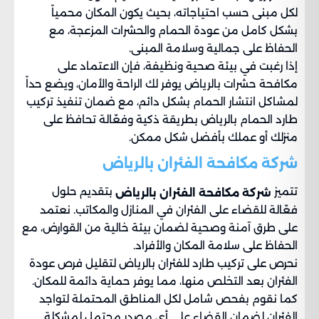
لكل مبنى حسب احتياجاته، بحيث يكون المكان محمياً
بشكل كامل من عودة الحمام والحشرات المزعجة، مع
الحفاظ على جمالية وسلامة المبنى.
إذا رغبت في بيئة صحية ونظيفة، فإن الاعتماد على
مكافحة حشرات بالرياض يوفر لك الراحة والأمان، ويضع حداً
لمشاكل انتشار الحمام بشكل دائم، مع ضمان تنفيذ تركيب
طارد الحمام بالرياض بطريقة ذكية وفعّالة تحافظ على
منزلك أو عملك بأفضل شكل ممكن.
شركة مكافحة الفئران بالرياض
تتميز
بتقديم حلول
شركة مكافحة الفئران بالرياض
فعّالة للقضاء على الفئران في المنازل والمكاتب. نعتمد
على طرق آمنة وصحية لضمان بيئة خالية من القوارض، مع
الحفاظ على سلامة المكان والأفراد.
نحرص على تركيب طارد للفئران بالرياض لتقليل فرص عودة
الفئران بعد التخلص منها، مما يوفر حماية دائمة للمكان.
كما نقوم بفحص شامل لكل المناطق المحتملة لتواجد
الفئران لضمان القضاء على أي مصدر محتمل لمشكلة