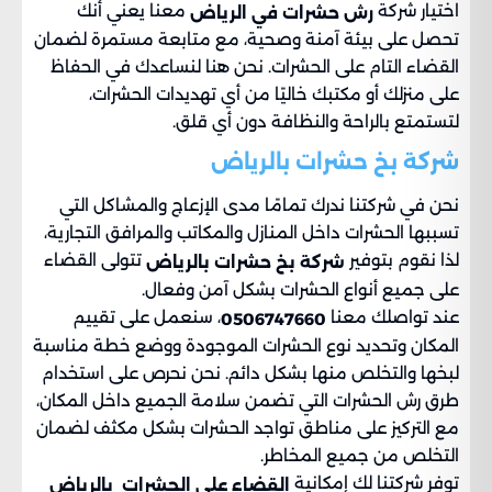
اختيار شركة
معنا يعني أنك
رش حشرات في الرياض
تحصل على بيئة آمنة وصحية، مع متابعة مستمرة لضمان
القضاء التام على الحشرات. نحن هنا لنساعدك في الحفاظ
على منزلك أو مكتبك خاليًا من أي تهديدات الحشرات،
لتستمتع بالراحة والنظافة دون أي قلق.
شركة بخ حشرات بالرياض
نحن في شركتنا ندرك تمامًا مدى الإزعاج والمشاكل التي
تسببها الحشرات داخل المنازل والمكاتب والمرافق التجارية،
لذا نقوم بتوفير
تتولى القضاء
شركة بخ حشرات بالرياض
على جميع أنواع الحشرات بشكل آمن وفعال.
عند تواصلك معنا
، سنعمل على تقييم
0506747660
المكان وتحديد نوع الحشرات الموجودة ووضع خطة مناسبة
لبخها والتخلص منها بشكل دائم. نحن نحرص على استخدام
طرق رش الحشرات التي تضمن سلامة الجميع داخل المكان،
مع التركيز على مناطق تواجد الحشرات بشكل مكثف لضمان
التخلص من جميع المخاطر.
توفر شركتنا لك إمكانية
القضاء على الحشرات بالرياض