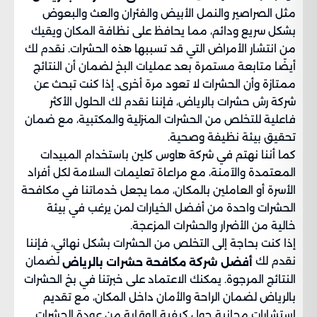
مثل الصراصير والنمل الأبيض والفئران والعث والبعوض
بشكل سريع ودائم، مما يحافظ على نظافة المكان ويقيك
من انتشار الأمراض التي قد تسببها هذه الحشرات. نقدم لك
أيضًا متابعة مستمرة بعد عمليات البخ لضمان أن النتائج
ممتازة وأن الحشرات لا تعود مرة أخرى. إذا كنت تبحث عن
شركة رش حشرات بالرياض، فإننا نقدم لك الحلول الأكثر
فاعلية للتخلص من الحشرات المنزلية والمكتبية، مع ضمان
تحقيق بيئة نظيفة وصحية.
كما أننا نهتم في شركة هاوس كلين باستخدام المبيدات
المعتمدة والآمنة، مع مراعاة تعليمات السلامة لكل أفراد
الأسرة أو العاملين بالمكان، مما يجعل خدماتنا في مكافحة
الحشرات واحدة من أفضل الخيارات لمن يرغب في بيئة
خالية من الأضرار والحشرات المزعجة.
إذا كنت بحاجة إلى التخلص من الحشرات بشكل نهائي، فإننا
نقدم لك
لضمان
أفضل شركة مكافحة حشرات بالرياض
النتائج المرجوة. يمكنك الاعتماد على خبرتنا في بخ الحشرات
بالرياض لضمان الراحة والأمان داخل المكان، مع تقديم
استشارات مجانية حول كيفية الوقاية من عودة الحشرات