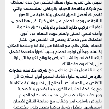
نحرص على تقديم حلول فعالة للتخلص من هذه المشكلة
عبر
المتخصصة، والتي
شركة مكافحة الحمام بالرياض
تقدم لك أفضل الطرق لضمان بيئة خالية من الأضرار
الناتجة عن وجود الحمام. من خلال خبرتنا في هذا المجال،
نوفر لك
بطرق متطورة
تركيب طارد الحمام بالرياض
وآمنة تحمي المبنى وتمنع عودة الحمام مرة أخرى.
اعتمادك على خدماتنا يضمن لك التخلص من انتشار
الحمام بشكل دائم، مع الحفاظ على نظافة وسلامة المكان،
إذ نعلم جيداً أن تواجد الحمام يسبب أضراراً متعددة تشمل
تراكم الفضلات وانتشار الأمراض والروائح الكريهة التي تؤثر
على راحتك وصحة عائلتك.
كما أننا نعمل بشكل متكامل مع
شركة مكافحة حشرات
لتقديم حلول شاملة لجميع أنواع الحشرات، لأن
بالرياض
التخلص من الحمام أحياناً يحتاج إلى تدابير وقائية متكاملة
مع مكافحة الحشرات الأخرى، مما يضمن بيئة صحية
ومريحة. تركيزنا ينصب على تقديم تركيب طارد الحمام
بالرياض بأسلوب آمن وفعّال، مع متابعة النتائج لضمان
استمراريتها. بفضل خبرتنا، يمكننا تقديم حلول مخصصة