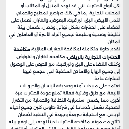
لكل أنواع الحشرات التي قد تهدد المنازل أو المكاتب أو
المحلات التجارية، بما في ذلك صراصير المطبخ والحمام،
النمل الأبيض، البق، البراغيث، البعوض، والفئران. نعمل على
القضاء على الحشرات بشكل نهائي وفعال، لضمان بيئة
نظيفة وصحية وسليمة لجميع أفراد الأسرة أو العاملين في
المكان.
نقدم حلولاً متكاملة لمكافحة الحشرات المنزلية،
مكافحة
، مكافحة الفئران والقوارض،
الحشرات التجارية بالرياض
وكذلك القضاء على البق والبراغيث، مع الحرص على الوصول
إلى جميع الزوايا والأماكن المخفية التي تتجمع فيها
الحشرات عادة.
نعتمد على مبيدات آمنة وصديقة للإنسان والحيوانات
الأليفة، مع طرق وقائية فعالة تمنع عودة الحشرات مرة
أخرى، مما يضمن استمرارية النظافة والحماية من الأضرار
الصحية. تشمل خدماتنا في شركة هاوس كلين جميع أحياء
الرياض، مع استجابة سريعة وجودة في التنفيذ لضمان
نتائج مضمونة. مكافحة الحشرات لدينا تهدف إلى توفير بيئة
آمنة وصحية، بعيداً عن القلق من انتشار الحشرات أو الأضرار