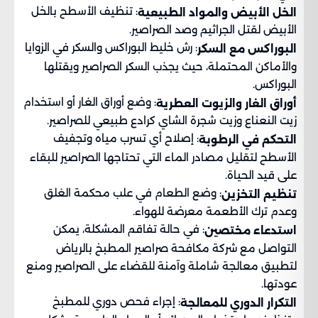
: تنظيف الأسطح بالخل
الخل الأبيض والمواد الطبيعية
الأبيض لقتل الجراثيم وصد الصراصير.
: رش خليط البوراكس والسكر في الزوايا
البوراكس مع السكر
والأماكن المحتملة، حيث يجذب السكر الصراصير ويقتلها
البوراكس.
: وضع أوراق الغار أو استخدام
أوراق الغار والزيوت العطرية
زيت النعناع وزيت شجرة الشاي كرادع طبيعي للصراصير.
: إصلاح أي تسرب مياه وتجفيف
التحكم في الرطوبة
الأسطح لتقليل مصادر الماء التي تحتاجها الصراصير للبقاء
على قيد الحياة.
: وضع الطعام في علب محكمة الغلق
تنظيم التخزين
وعدم ترك الأطعمة معرضة للهواء.
: في حالة تفاقم المشكلة، يمكن
استدعاء مختصين
التواصل مع شركة مكافحة صراصير المطبخ بالرياض
لتطبيق معالجة شاملة وآمنة للقضاء على الصراصير ومنع
عودتها.
: إجراء فحص دوري للمطبخ
التكرار الدوري للمعالجة