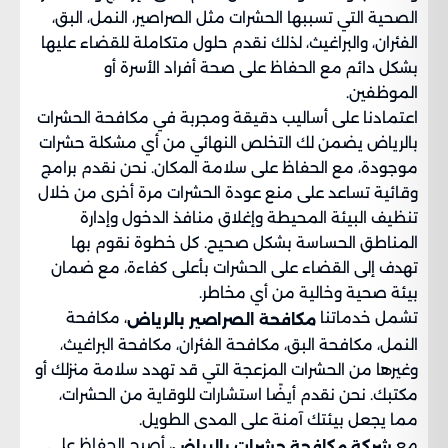
الصحية التي تسببها الحشرات مثل الصراصير، النمل، البق،
الفئران، والبراغيث، لذلك نقدم حلول متكاملة للقضاء عليها
بشكل دائم مع الحفاظ على صحة أفراد الأسرة أو
الموظفين.
اعتمادنا على أساليب دقيقة ومجربة في مكافحة الحشرات
بالرياض يضمن لك التخلص النهائي من أي مشكلة حشرات
موجودة، مع الحفاظ على سلامة المكان. نحن نقدم برامج
وقائية تساعد على منع عودة الحشرات مرة أخرى من خلال
تنظيف البيئة المحيطة وإغلاق منافذ الدخول وإدارة
المناطق الحساسة بشكل صحيح. كل خطوة نقوم بها
تهدف إلى القضاء على الحشرات بأعلى كفاءة، مع ضمان
بيئة صحية وخالية من أي مخاطر.
تشمل خدماتنا
، مكافحة
مكافحة الصراصير بالرياض
النمل، مكافحة البق، مكافحة الفئران، مكافحة البراغيث،
وغيرها من الحشرات المزعجة التي قد تهدد سلامة منزلك أو
مكتبك. نحن نقدم أيضًا استشارات للوقاية من الحشرات،
مما يجعل بيئتك آمنة على المدى الطويل.
مع
، أصبح الحفاظ على
شركة مكافحة حشرات بالرياض