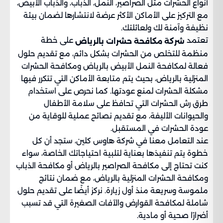
أنواع الحشرات مثل الصراصير، النمل، الذباب، والذباب الأبيض،
مع التركيز على الأماكن الأكثر عرضة لانتشارها لضمان بيئة
نظيفة وآمنة لك ولعائلتك.
تعتمد
على خطة
شركة مكافحة حشرات بالرياض
منظمة للتخلص من الحشرات بشكل دائم، مع تقديم حلول
فعالة لمكافحة النمل الأبيض بالرياض ومكافحة الحشرات
المنزلية بالرياض، بحيث يتم متابعة الأماكن التي تتكرر فيها
مشكلة الحشرات لمنع عودتها. كما نحرص على استخدام
طرق رش الحشرات التي تحافظ على سلامة الأطفال
والحيوانات الأليفة، مع تقديم نصائح عملية للوقاية من
عودة الحشرات في المستقبل.
عند التعامل معنا في شركة هاوس كلين، ستجد أن كل
خطوة يتم تنفيذها بعناية لتلبية احتياجاتك الخاصة، سواء
كنت تحتاج إلى مكافحة الصراصير بالرياض أو مكافحة الذباب
ومكافحة الحشرات المنزلية بالرياض، مع ضمان نتائج
ملموسة وسريعة منذ أول زيارة. نركز أيضًا على تقديم حلول
شاملة لمكافحة القوارض والآفات الصغيرة التي قد تسبب
أضرارًا صحية أو مادية.