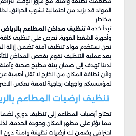
مطعمك نظيفة وآمنة. مع مرور الوقت، تتراكم ا
المواد قد يزيد من احتمالية نشوب الحرائق. ل
مخاطر.
تبدأ خدمة
ب
تنظيف مداخن المطاعم بالرياض
وأجهزة الشفط القوية. نحرص على تنظيف كافة الأ
نحن نستخدم مواد تنظيف آمنة تضمن إزالة الدهو
بعد عملية التنظيف نقوم بفحص المداخن للتأكد
لدينا تهدف إلى ضمان بيئة مطبخ صحية وآمنة
ولأن نظافة المكان من الخارج لا تقل أهمية عن
لمؤسستكم واجهات زجاجية لامعة تعكس الاحترا
تنظيف ارضيات المطاعم​ بالر
تحتاج أرضيات المطاعم إلى تنظيف دوري لضمان ب
مما يؤثر على مظهر المكان وجودة الخدمة. لذ
احترافي يضمن لك أرضيات نظيفة وآمنة دون الت