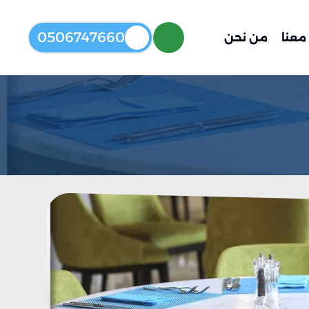
0506747660
معنا
من نحن