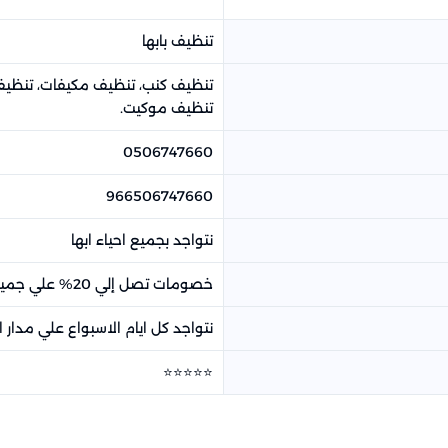
تنظيف بابها
تنظيف كنب​، تنظيف مكيفات​، تنظ
تنظيف موكيت.
0506747660
966506747660
نتواجد بجميع احياء ابها
خصومات تصل إلي 20% علي جميع خدمات شركة هاوس كلين
نتواجد كل ايام الاسبواع علي مدار 
⭐⭐⭐⭐⭐