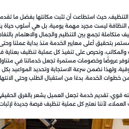
 التنظيف، حيث استطاعت أن تثبت مكانتها بفضل ما تقدم
أن النظافة ليست مجرد مهمة يومية، بل هي أسلوب حياة 
يف متكاملة تجمع بين التنظيم والجمال والاهتمام بالتفا
 المستمر بتحقيق أعلى معايير الخدمة منذ بداية عملنا وحت
والمكاتب، ونحرص على تنفيذ كل عملية تنظيف بعناية ف
لك نوفر عروضًا وخصومات مستمرة تجعل خدماتنا في متناول 
ثوقية، ولهذا نضمن سرعة الاستجابة وتحديد المواعيد بكل
 خطوات الخدمة، بدءًا من استقبال الطلب وحتى الانتهاء 
نه قوي، تقديم خدمة تجعل العميل يشعر بالفرق الحقيق
 العملاء، لأننا نعتبر كل عملية تنظيف فرصة جديدة لإثبات