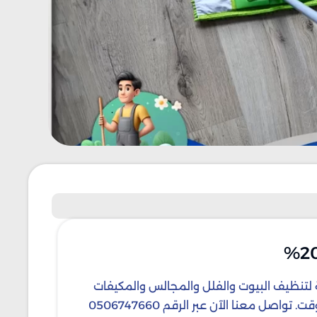
لة لتنظيف البيوت والفلل والمجالس والمكيفات
والخزانات. نحرص في شركة هاوس كلين على تقديم خدمات سريعة وآمنة تضمن لك بيئة مريحة وصحية طوال الوقت. تواصل معنا الآن عبر الرقم 0506747660