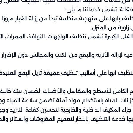
 خدمات التنظيف المصممة لتلبية احتياجات المنازل والم
عّالة. تشمل خدماتنا ما يلي:
ف بابها على منهجية منظمة تبدأ من إزالة الغبار مرورًا 
اوية من المنزل.
ل الكبيرة تشمل تنظيف الواجهات، النوافذ، الممرات، الأس
فية لإزالة الأتربة والبقع من الكنب والمجالس دون الإضرار
ظيف ابها على أساليب تنظيف عميقة تُزيل البقع العنيدة 
عقيم الكامل للأسطح والمغاسل والأرضيات، لضمان بيئة خالية 
زانات المياه باستخدام مواد آمنة تضمن سلامة المياه وج
زاء المكيف الداخلية والخارجية لتحسين كفاءة التبريد وجو
ا خدمة التنظيف بالبخار لتعقيم المفروشات والستائر وا