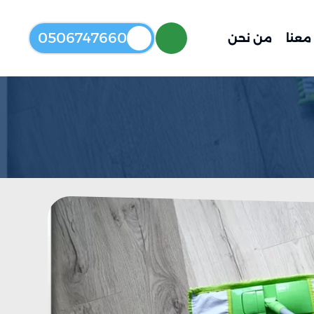
0506747660
معنا
من نحن