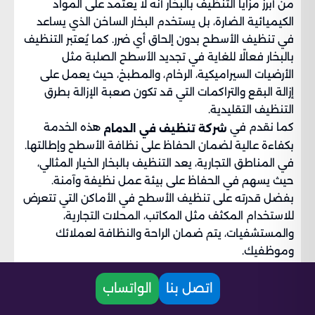
من أبرز مزايا التنظيف بالبخار أنه لا يعتمد على المواد
الكيميائية الضارة، بل يستخدم البخار الساخن الذي يساعد
في تنظيف الأسطح بدون إلحاق أي ضرر. كما يُعتبر التنظيف
بالبخار فعالًا للغاية في تجديد الأسطح الصلبة مثل
الأرضيات السيراميكية، الرخام، والمطبخ، حيث يعمل على
إزالة البقع والتراكمات التي قد تكون صعبة الإزالة بطرق
التنظيف التقليدية.
كما نقدم في
هذه الخدمة
شركة تنظيف في الدمام
بكفاءة عالية لضمان الحفاظ على نظافة الأسطح وإطالتها.
في المناطق التجارية، يعد التنظيف بالبخار الخيار المثالي،
حيث يسهم في الحفاظ على بيئة عمل نظيفة وآمنة.
بفضل قدرته على تنظيف الأسطح في الأماكن التي تتعرض
للاستخدام المكثف مثل المكاتب، المحلات التجارية،
والمستشفيات، يتم ضمان الراحة والنظافة لعملائك
وموظفيك.
نضمن في
تقديم خدمة تنظيف
شركة تنظيف الدمام
بالبخار عالية الجودة باستخدام أفضل المعدات المتوفرة،
اتصل بنا
الواتساب
مما يجعل المكان نظيفًا ومعقمًا بشكل كامل.