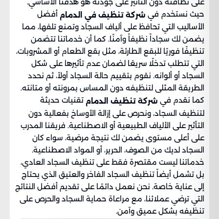
على نظافته دون التأثير على جودته هو هدفنا الأساسي.
حيث نستخدم في
أفضل
شركة تنظيف في الدمام
الأساليب التي تحافظ على ألياف السجاد وتمنع تلفها، مما
يضمن لك سجاداً نظيفاً وآمنًا. كما أن خدماتنا تتضمن
تنظيفًا فوريًا للبقع الطارئة، مثل بقع الطعام أو المشروبات،
التي تتطلب تدخلًا سريعًا لضمان عدم تأثيرها على شكل
السجاد أو ألوانه. نقوم بتقييم حالة السجاد أولاً، ثم نحدد
الطريقة المثلى لتنظيفه دون المساس بمرونته أو متانته.
كما نقدم في
تقنيات حديثة
شركة تنظيف الدمام
لتنظيف السجاد، ونحرص على إزالة الأوساخ بفعالية دون
التأثير على الألياف الطبيعية أو الاصطناعية. فريقنا المدرب
على أعلى مستوى يضمن لك نتيجة مرضية، سواء كان
السجاد لديك من الصوف، الحرير، أو المواد الاصطناعية.
خدماتنا ليست مقتصرة فقط على تنظيف السجاد العادي،
بل تشمل أيضاً تنظيف السجاد الفاخر والعتيق الذي يحتاج
إلى عناية خاصة. نحن نعمل دائمًا على تقديم أفضل النتائج
التي ترضي عملائنا، مع مراعاة حماية السجاد والحرص على
تنظيفه بشكل عميق وآمن.