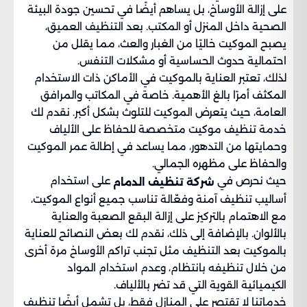
على إزالة الأوساخ، بل يساهم أيضًا في تحسين جودة البيئة
الصحية داخل المنزل أو المكتب. بعد التنظيف العميق،
يصبح الموكيت خاليًا من الغبار والعث، مما يقلل من
احتمالية حدوث الحساسية أو مشكلات التنفس.
لذلك، تعتبر العناية بالموكيت في الأماكن ذات الاستخدام
المكثف أمرًا بالغ الأهمية. خاصة في المكاتب والمرافق
العامة، حيث يتعرض الموكيت للتلوث بشكل أكبر. نقدم لك
خدمة تنظيف موكيت متخصصة للحفاظ على الألياف
وحمايتها من التدهور، مما يساعد في إطالة عمر الموكيت
والحفاظ على مظهره الجمالي.
حيث نحرص في
على استخدام
شركة تنظيف الدمام
أساليب تنظيف آمنة وفعّالة تناسب جميع أنواع الموكيت،
مع الاهتمام بالتركيز على إزالة البقع الصعبة والعناية
بالألوان. بالإضافة إلى ذلك، نقدم لك بعض النصائح للعناية
بالموكيت بعد التنظيف مثل تجنب تراكم الأوساخ مرة أخرى
من خلال تنظيفه بانتظام، وعدم استخدام المواد
الكيميائية القوية التي قد تضر بالألياف.
خدماتنا لا تقتصر على المنازل فقط، بل تشمل أيضًا تنظيف