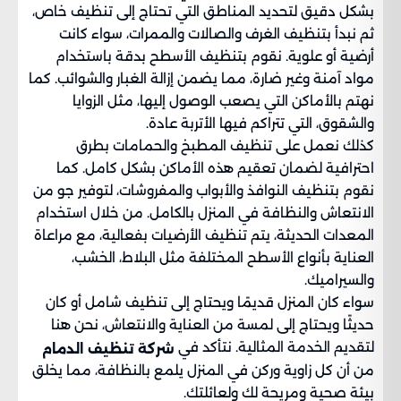
بشكل دقيق لتحديد المناطق التي تحتاج إلى تنظيف خاص،
ثم نبدأ بتنظيف الغرف والصالات والممرات، سواء كانت
أرضية أو علوية. نقوم بتنظيف الأسطح بدقة باستخدام
مواد آمنة وغير ضارة، مما يضمن إزالة الغبار والشوائب. كما
نهتم بالأماكن التي يصعب الوصول إليها، مثل الزوايا
والشقوق، التي تتراكم فيها الأتربة عادة.
كذلك نعمل على تنظيف المطبخ والحمامات بطرق
احترافية لضمان تعقيم هذه الأماكن بشكل كامل. كما
نقوم بتنظيف النوافذ والأبواب والمفروشات، لتوفير جو من
الانتعاش والنظافة في المنزل بالكامل. من خلال استخدام
المعدات الحديثة، يتم تنظيف الأرضيات بفعالية، مع مراعاة
العناية بأنواع الأسطح المختلفة مثل البلاط، الخشب،
والسيراميك.
سواء كان المنزل قديمًا ويحتاج إلى تنظيف شامل أو كان
حديثًا ويحتاج إلى لمسة من العناية والانتعاش، نحن هنا
لتقديم الخدمة المثالية. نتأكد في
شركة تنظيف الدمام
من أن كل زاوية وركن في المنزل يلمع بالنظافة، مما يخلق
بيئة صحية ومريحة لك ولعائلتك.