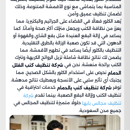
المناسبة بما يتماشى مع نوع الأقمشة المتنوعة، وذلك
لضمان تنظيف عميق وآمن.
يُعد الكلور فعالًا في القضاء على الجراثيم والبكتيريا، مما
يعزز من نظافة الكنب ويجعل منزلك أكثر صحة وآمانًا. كما
يساعد في إزالة البقع العنيدة مثل بقع الشاي والقهوة أو
الدهون، التي قد تكون صعبة الإزالة بالطرق التقليدية.
التنظيف بالكلور أيضًا يساعد في تطهير الأقمشة، مما
يضمن لك نتائج نظافة شاملة تزيل الروائح الكريهة وتترك
الكنب برائحة منعشة. نحن في
شركة تنظيف كنب الفلل
نحرص على استخدام الكلور بالشكل الصحيح، مما
الدمام
يجنبك أي تأثير سلبي على الأنسجة ويعطيك نتائج مدهشة.
توفر
خدمات احترافية في
شركة تنظيف كنب بالدمام
تنظيف الكنب وإزالة البقع الصعبة، بينما تقدم
شركة
حلولًا متميزة لتنظيف المجالس في
تنظيف مجالس بابها
جميع مدن السعودية.