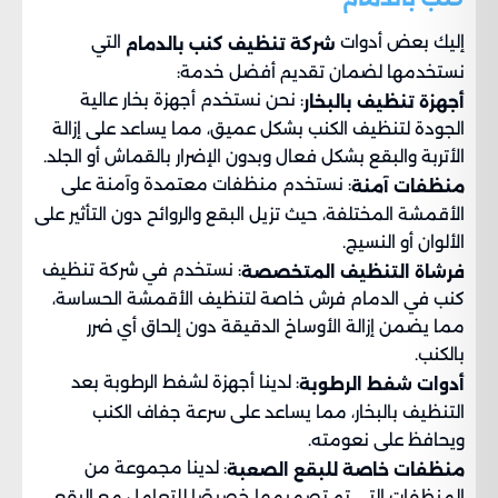
إليك بعض أدوات
التي
شركة تنظيف كنب بالدمام
نستخدمها لضمان تقديم أفضل خدمة:
: نحن نستخدم أجهزة بخار عالية
أجهزة تنظيف بالبخار
الجودة لتنظيف الكنب بشكل عميق، مما يساعد على إزالة
الأتربة والبقع بشكل فعال وبدون الإضرار بالقماش أو الجلد.
: نستخدم منظفات معتمدة وآمنة على
منظفات آمنة
الأقمشة المختلفة، حيث تزيل البقع والروائح دون التأثير على
الألوان أو النسيج.
: نستخدم في شركة تنظيف
فرشاة التنظيف المتخصصة
كنب في الدمام فرش خاصة لتنظيف الأقمشة الحساسة،
مما يضمن إزالة الأوساخ الدقيقة دون إلحاق أي ضرر
بالكنب.
: لدينا أجهزة لشفط الرطوبة بعد
أدوات شفط الرطوبة
التنظيف بالبخار، مما يساعد على سرعة جفاف الكنب
ويحافظ على نعومته.
: لدينا مجموعة من
منظفات خاصة للبقع الصعبة
المنظفات التي تم تصميمها خصيصًا للتعامل مع البقع