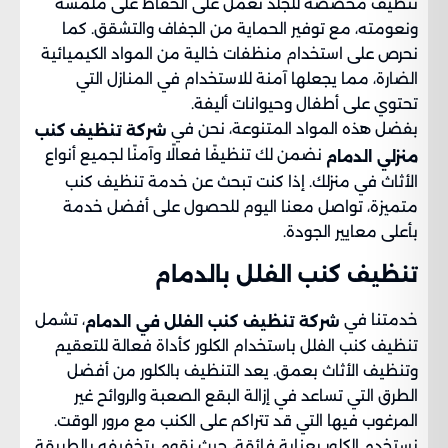
تنظيف مخصصة للجلد تعمل على الحفاظ على ملمسه
ونعومته، مع توفير الحماية من الجفاف والتشقق. كما
نحرص على استخدام منظفات خالية من المواد الكيميائية
الضارة، مما يجعلها آمنة للاستخدام في المنازل التي
تحتوي على أطفال وحيوانات أليفة.
بفضل هذه المواد المتنوعة، نحن في
شركة تنظيف كنب
نضمن لك تنظيفًا فعالًا وآمنًا لجميع أنواع
منزلي الدمام
الأثاث في منزلك. إذا كنت تبحث عن خدمة تنظيف كنب
متميزة، تواصل معنا اليوم للحصول على أفضل خدمة
بأعلى معايير الجودة.
تنظيف كنب الفلل بالدمام
خدمتنا في
، تشمل
شركة تنظيف كنب الفلل في الدمام
تنظيف كنب الفلل باستخدام الكلور كأداة فعالة للتعقيم
وتنظيف الأثاث بعمق. يعد التنظيف بالكلور من أفضل
الطرق التي تساعد في إزالة البقع الصعبة والروائح غير
المرغوب فيها التي قد تتراكم على الكنب مع مرور الوقت.
نستخدم الكلور بعناية فائقة، حيث نقوم بتخفيفه بالطريقة