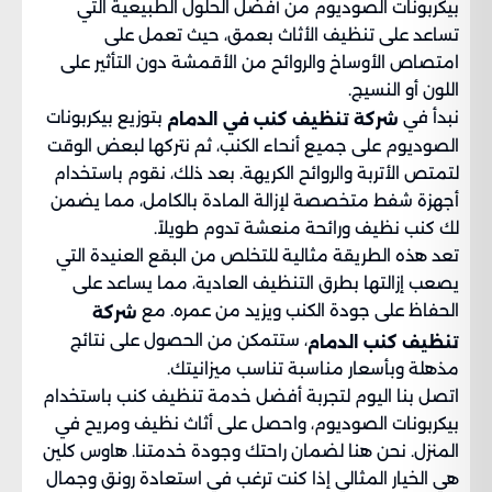
بيكربونات الصوديوم من أفضل الحلول الطبيعية التي
تساعد على تنظيف الأثاث بعمق، حيث تعمل على
امتصاص الأوساخ والروائح من الأقمشة دون التأثير على
اللون أو النسيج.
نبدأ في
بتوزيع بيكربونات
شركة تنظيف كنب في الدمام
الصوديوم على جميع أنحاء الكنب، ثم نتركها لبعض الوقت
لتمتص الأتربة والروائح الكريهة. بعد ذلك، نقوم باستخدام
أجهزة شفط متخصصة لإزالة المادة بالكامل، مما يضمن
لك كنب نظيف ورائحة منعشة تدوم طويلاً.
تعد هذه الطريقة مثالية للتخلص من البقع العنيدة التي
يصعب إزالتها بطرق التنظيف العادية، مما يساعد على
الحفاظ على جودة الكنب ويزيد من عمره. مع
شركة
، ستتمكن من الحصول على نتائج
تنظيف كنب الدمام
مذهلة وبأسعار مناسبة تناسب ميزانيتك.
اتصل بنا اليوم لتجربة أفضل خدمة تنظيف كنب باستخدام
بيكربونات الصوديوم، واحصل على أثاث نظيف ومريح في
المنزل. نحن هنا لضمان راحتك وجودة خدمتنا. هاوس كلين
هي الخيار المثالي إذا كنت ترغب في استعادة رونق وجمال