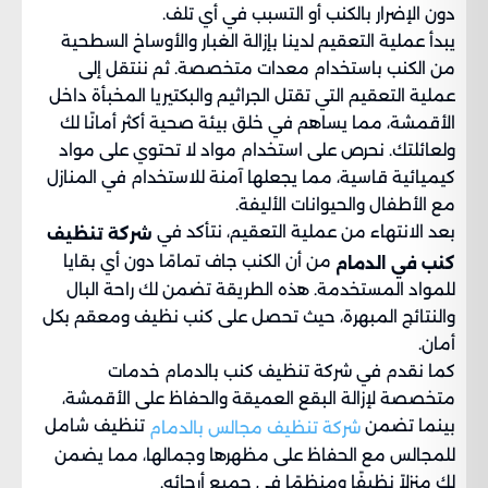
دون الإضرار بالكنب أو التسبب في أي تلف.
يبدأ عملية التعقيم لدينا بإزالة الغبار والأوساخ السطحية
من الكنب باستخدام معدات متخصصة. ثم ننتقل إلى
عملية التعقيم التي تقتل الجراثيم والبكتيريا المخبأة داخل
الأقمشة، مما يساهم في خلق بيئة صحية أكثر أمانًا لك
ولعائلتك. نحرص على استخدام مواد لا تحتوي على مواد
كيميائية قاسية، مما يجعلها آمنة للاستخدام في المنازل
مع الأطفال والحيوانات الأليفة.
بعد الانتهاء من عملية التعقيم، نتأكد في
شركة تنظيف
من أن الكنب جاف تمامًا دون أي بقايا
كنب في الدمام
للمواد المستخدمة. هذه الطريقة تضمن لك راحة البال
والنتائج المبهرة، حيث تحصل على كنب نظيف ومعقم بكل
أمان.
كما نقدم في شركة تنظيف كنب بالدمام خدمات
متخصصة لإزالة البقع العميقة والحفاظ على الأقمشة،
بينما تضمن
تنظيف شامل
شركة تنظيف مجالس بالدمام
للمجالس مع الحفاظ على مظهرها وجمالها، مما يضمن
لك منزلاً نظيفًا ومنظمًا في جميع أرجائه.