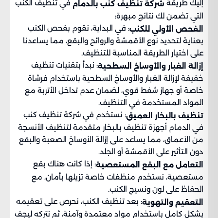
إليك طريقة
في تنظيف الكنب
شركة تنظيف كنب بالدمام
التي تضمن لك نتائج مبهرة:
: في البداية، نقوم بفحص الكنب
الفحص الأولي للكنب
بعناية لتحديد نوع الأقمشة والروائح والبقع، مما يساعدنا
على اختيار الطريقة المناسبة للتنظيف.
: نبدأ بتقنيات تنظيف
إزالة الغبار والأوساخ السطحية
خفيفة لإزالة الغبار والأوساخ السطحية باستخدام فرشاة
خاصة أو جهاز شفط قوي، لضمان عدم تداخل الأتربة مع
المواد المستخدمة في التنظيف.
: نستخدم في شركة تنظيف كنب
تنظيف بالبخار العميق
في الدمام أجهزة تنظيف بالبخار متقدمة لتنظيف الأنسجة
من الأعماق، مما يساعد على إزالة الأوساخ الصعبة والبقع
دون التأثير على الأقمشة أو الجلد.
: إذا كانت هناك بقع
التعامل مع البقع المستعصية
مستعصية، نستخدم منظفات خاصة تزيلها بأمان، مع
الحفاظ على لون ونسيج الكنب.
: بعد تنظيف الكنب، نحرص على تعقيمه
التعقيم والتهوية
بشكل كامل باستخدام مواد معتمدة وآمنة، ثم نتركه ليجف