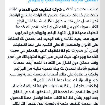
عندما تبحث عن أفضل
، فإنك
شركة تنظيف كنب الدمام
تبحث عن خدمات متميزة تضمن لك الراحة والنتائج الرائعة.
نحن نعمل على تقديم حلول تنظيف شاملة لكل أنواع
الكنب، سواء كان من القماش أو الجلد. نقدم لك خدمة
تنظيف عميقة تزيل الأتربة، البقع، والروائح غير المرغوب
فيها، مما يعيد لأثاثك رونقه الجديد. كما نضمن لك الحفاظ
على الألوان والملمس الأصلي للكنب، حتى بعد التنظيف.
إحدى أبرز مميزات
هي سرعة
شركة تنظيف كنب بالدمام
الخدمة وجودتها، حيث نحرص على تلبية احتياجاتك في أسرع
وقت ممكن دون التنازل عن الكفاءة. نقدم أيضًا خدمات
تعقيم شاملة تضمن لك بيئة صحية خالية من الجراثيم
والبكتيريا. علاوة على ذلك، أسعارنا تنافسية للغاية وتناسب
جميع الميزانيات، مما يجعلنا الخيار الأول لك.
إذا كنت بحاجة إلى تنظيف كنبك بطريقة احترافية وآمنة،
نحن هنا لنقدم لك الخدمة التي تستحقها. لا داعي للقلق
بعد اليوم بشأن نظافة الكنب، فقط تواصل معنا للحصول
على خدمة تنظيف متميزة وفورية. نحن نضمن لك نتائج