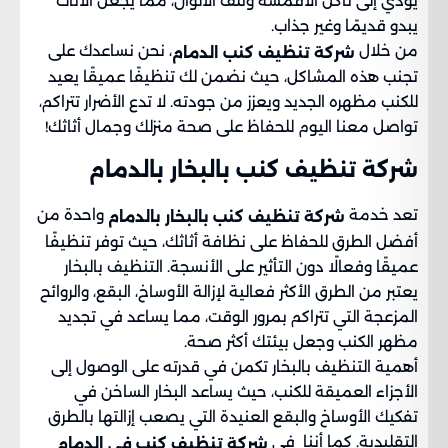
يؤدي إلى تآكل الأقمشة وتلف الألوان، مما يجعل الأثاث
يبدو قديمًا وغير جذاب.
من خلال
، نحن نساعدك على
شركة تنظيف كنب الدمام
تجنب هذه المشاكل، حيث نضمن لك تنظيفًا عميقًا يعيد
للكنب مظهره الجديد ويعزز من جودته. لا تدع الأضرار تتراكم،
تواصل معنا اليوم للحفاظ على صحة منزلك وجمال أثاثك!
شركة تنظيف كنب بالبخار بالدمام
تعد خدمة
واحدة من
شركة تنظيف كنب بالبخار بالدمام
أفضل الطرق للحفاظ على نظافة أثاثك، حيث توفر تنظيفًا
عميقًا وفعالًا دون التأثير على الأنسجة. التنظيف بالبخار
يعتبر من الطرق الأكثر فعالية لإزالة الأوساخ، البقع، والروائح
المزعجة التي تتراكم بمرور الوقت، مما يساعد في تجديد
مظهر الكنب وجعل بيئتك أكثر صحة.
أهمية التنظيف بالبخار تكمن في قدرته على الوصول إلى
الأجزاء العميقة للكنب، حيث يساعد البخار الساخن في
تفكيك الأوساخ والبقع العنيدة التي يصعب إزالتها بالطرق
التقليدية. كما أننا في
شركة تنظيف كنب في الدمام